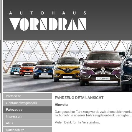
Portalseite
FAHRZEUG DETAILANSICHT
Gebrauchtwagenpark
Hinweis:
Fahrzeuge
Das gesuchte Fahrzeug wurde zwischenzeitlich verkau
nicht mehr in unserer Fahrzeugdatenbank verfügbar.
Impressum
Vielen Dank für Ihr Verständnis.
AGB
Datenschutz