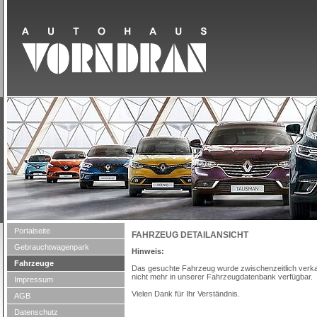
Portalseite
FAHRZEUG DETAILANSICHT
Gebrauchtwagenpark
Hinweis:
Fahrzeuge
Das gesuchte Fahrzeug wurde zwischenzeitlich verkau
nicht mehr in unserer Fahrzeugdatenbank verfügbar.
Impressum
Vielen Dank für Ihr Verständnis.
AGB
Datenschutz